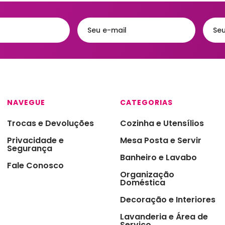
Acessórios
eiras
Faqueiros e Talheres
Kits para Banh
gueiras & Queijeiras
Jarras e Garrafas
Lixeiras para 
iras
Servir e Petiscos
Organização 
ra de Cozinha
Armazenamen
s e Garrafas
Porta Papel Hi
NAVEGUE
CATEGORIAS
onieres
Porta Shampo
Trocas e Devoluções
Cozinha e Utensílios
iras
Saboneteiras
Privacidade e
Mesa Posta e Servir
s Térmicas
Segurança
Banheiro e Lavabo
jas - Baixelas &
Fale Conosco
essas
Organização
Doméstica
ra
Decoração e Interiores
a Condimentos e
imentos
Lavanderia e Área de
Serviço