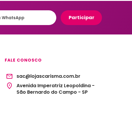
Organizadores para Cozinha
eiro
Organizadores para Entrada
e Hall
Banheiro
Organizadores para
e
Gavetas
to
Organizadores para
giênico
Geladeira
FALE CONOSCO
o e Suportes
Organizadores para
Lavanderia
sac@lojascarisma.com.br
Organizadores para Mesa e
Escritório
Avenida Imperatriz Leopoldina -
São Bernardo do Campo - SP
Potes Herméticos