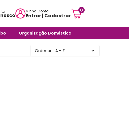
0
Minha Conta
nto
onosco
Entrar | Cadastrar
mensagem:
abo
Organização Doméstica
ojascarisma.com.br
ra Banheiro
Potes e Tigelas
Ordenar:
A - Z
atendimento:
 Odores -
Caixas Organizadoras
sex das 10h às 18h
Cestos Organizadores
pas
Organizadores Multiuso
órios
Organizadores para
ra Banheiro
Ambientes Diversos
nheiro
Organizadores para
Armários e Prateleiras
Saboneteiras
Organizadores para
Banheiro
rias e