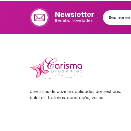
Cafet
Newsletter
Mante
Receba novidades
Chale
Lixei
Jarra
Bomb
Frute
Luva
Utensílios de cozinha, utilidades domésticas,
Bande
boleiras, fruteiras, decoração, vasos
Trav
Melei
Port
Mant