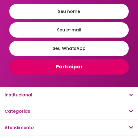
Chaleiras
Lixeira de Cozinha
Jarras e Garrafas
Bombonieres
Fruteiras
Luvas Térmicas
Bandejas - Baixelas & Travessas
Meleira
Porta Condimentos e Mantimentos
Leiteiras
Mixers
Jogo de Sobremesas
Escorredor de Talheres
Institucional
Café & Chá
Saleiro
Categorias
Acessórios de Mesa na Cozinha
Armazenamento e Conservação
Atendimento
Churrasco e Utensílios para Carnes
Cutelaria e Ferramentas