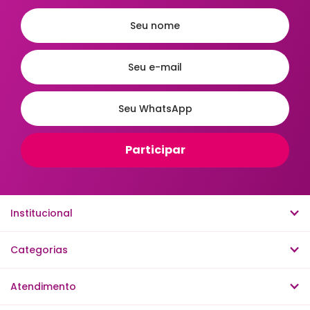
Ordenar
A - Z
Z - A
Menor Preço
Maior Preço
Mais Vendidos
Mais Acessados
Novidades
Mais Relevantes
Institucional
Categorias
Atendimento